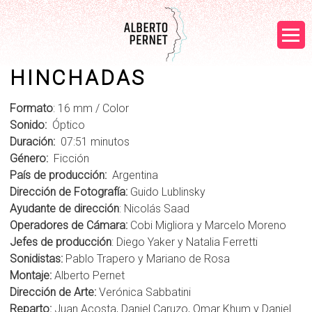
Skip to
main
content
HINCHADAS
BIO - REEL
Main menu
PROYECTOS
Formato
: 16 mm / Color
Sonido:
Óptico
CONTACTO
Duración:
07:51 minutos
Género:
Ficción
País de producción:
Argentina
Dirección de Fotografía:
Guido Lublinsky
Ayudante de dirección
: Nicolás Saad
Operadores de Cámara:
Cobi Migliora y Marcelo Moreno
Jefes de producción
: Diego Yaker y Natalia Ferretti
Sonidistas:
Pablo Trapero y Mariano de Rosa
Montaje:
Alberto Pernet
Dirección de Arte:
Verónica Sabbatini
Reparto:
Juan Acosta, Daniel Caruzo, Omar Khum y Daniel